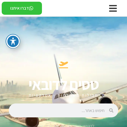
דברו איתנו
טסים לדובאי
חבילות משתלמות - אטרקציות
לדוגמא: סיורים, רכבים, אטרקציות ועוד…