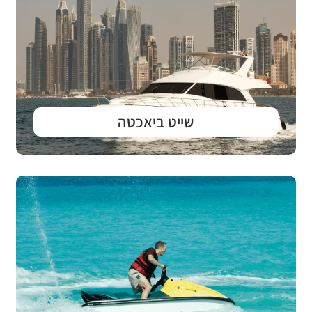
שייט ביאכטה