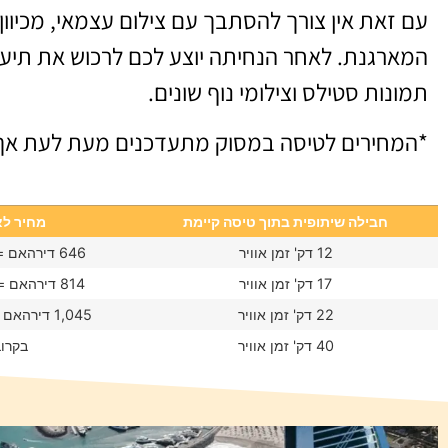
עם זאת אין צורך להסתבך עם צילום עצמאי, מכיוו
המארגנת. לאחר הנחיתה יוצע לכם לרכוש את תיעוד
תמונות סטילס וצילומי נוף שונים.
*המחירים לטיסה במסוק מתעדכנים מעת לעת אך ל
חבילה שיתופית בתוך טיסה קיימת
מחיר ל
12 דק' זמן אוויר
646 דירהאם = 572 ש"ח
17 דק' זמן אוויר
814 דירהאם = 720 ש"ח
22 דק' זמן אוויר
1,045 דירהאם = 925 ש"ח
40 דק' זמן אוויר
בקרו