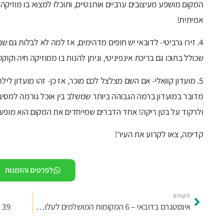
המקום מושפע מעיצובים ערביים אותנטיים, ותוכלו למצוא בו מוזיק
אמיתית!
4. זירו גרביטי- לדובאי יש חופים מדהימים, אז למה לא לבלות גם שם
שכולל בתוכו גם בריכת אינפיניטי, וניתן להנות בו ממוזיקה חיה וקוקט
5. מועדון קוואלי- אם השם מצלצל לכם מוכר, אז כן- זהו מועדון ל
מדובר במועדון ברמה הגבוהה ביותר שמשלב בין אוכל גורמה למסיבת
ולרקוד על בטן ריקה! אחד הדברים שמייחדים את המקום הוא מופעי
קדימה, צאו לקרוע את העיר!
לפרטים והזמנות
הקודם
אינסטגרם בדובאי – 6 המקומות המושלמים לעלות לסטורי
39 אטרקציות וסיורים שחייבים לעשות בדובאי