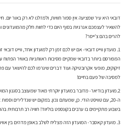
דובאי היא עיר שמציעה אין ספור חוויות, ולמזלנו לא רק באור יום. ח
להשאיר לעצמכם אנרגיות בסוף היום כדי לחוות חלק מהמועדונים וה
להרים בהם צ'ייסר?
1. מועדון ווייט דובאי- אם יש לכם זמן רק למועדון אחד, ווייט דובאי
המפורסם ביותר בדובאי שמקיים מסיבות ראוותניות באוויר הפתוח עם 
זיקוקים, מופעי אקרובטיקה ועוד דברים שיגרמו לכם להישאר עם פה
למסיבה של פעם בחיים!
2.מועדון בודיאר- מדובר במועדון יוקרתי מאוד שמעוצב בסגנון המ
ה-20, עם טוויסט הודי. כן, שמעתם נכון. במקום יש שנדלירים וס
בשבוע מתקיימים בו ערבים בקונספט בוליווד! חוויה רב תרבותית בה
3. מועדון קאסבר- המועדון הזה מצליח לשלב באופן מדהים בין אווי