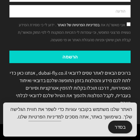
אני מאשר/ת את
במדיניות הפרטיות של האתר
. ידוע לי כי מסירת המידע
נעשית מרצוני החופשי, וכי עומדות לי הזכויות המוקנות לי לפי החוק ומאשר/ת
קבלת תוכן שיווקי ופניות מהנהלת האתר או מי מטעמה.
הרשמה
ברוכים הבאים לאתר טסים לדובאי dubai-fly.co.il , אנחנו כאן כדי
לתת לכם מידע והמלצות בזמן החופשה שלכם בדובאי ואיחוד
האמירויות, דרכנו תוכלו בקלות להזמין אטרקציות וסיורים
בעברית, לקבל המלצות ולהפוך את הטיול שלכם לדובאי לבלתי
נשכח.
האתר שלנו משתמש בקובצי עוגיות כדי לשפר את חווית הגלישה
שלך. בשימושך באתר, אתה מסכים ל
מדיניות הפרטיות
שלנו.
בסדר
© כל הזכויות שמורות ל ג.מ. יזמות עסקית