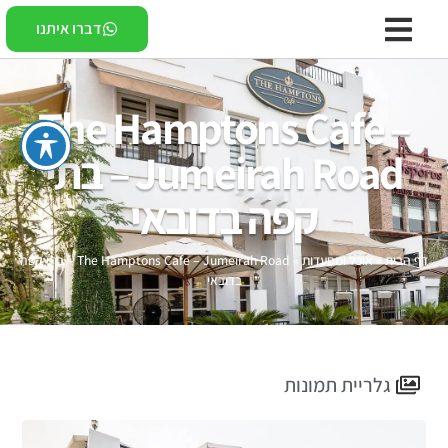
דברו איתנו
The Hamptons Cafe –
Jumeirah Road – בתי
קפה בדובאי
דף הבית
»
אוכל ומסעדות
»
The Hamptons Cafe – Jumeirah Road – בתי קפה
בדובאי
גלריית תמונות