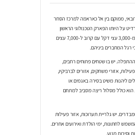
רקים הגדולים בדובאי, ממוקם בין אל כאראמה למרכז הסחר
דיט על היותו הפארק הטכנולוגי הראשון
במפרץ. אזור הפארק שווה ערך ל-45 מגרשי כדורגל, הכוללים יותר מ-3,000 עצי דקל עם קרוב ל-7,000 עצים
התפלה. יש בו שטחים פתוחים רחבים,
לות, אזורי משחקים, אזורים לברביקיו,
לים ליהנות משיט בסירה באגמים או
וא כולל מסלול ריצה מסביב למתחם
בדרים. יש גלריית תערוכות, אזור פעילות
רק, מסלול BMX, מסיבות, ומתחם המשמש לחתונות, ימי הולדת ואירועים אחרים.
 וסירות מנוע.