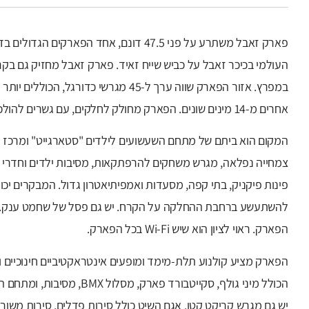
פארק זאבל משתרע על פני 47.5 דונם, אחד הפא
העולמי בכיכר זאבל על כביש שייח זאיד. פארק זאבל מחזיק גם בקר
אחרים מ-14 מינים שונים. הפארק מחולק לחלקים, עם גשרים להולכי רגל המחברים ביניהם.
המקום הוא ביתם של מתחם השעשועים לילדים "סטארגייט" ומרכז ה
צמחייה נפלאה, מגרש משחקים להרפתקאות, מסיבות ילדים וחדרי פעי
פינות פיקניק, בתי קפה, מסעדות ואמפיתיאטרון גדול. המבקרים יכו
להשתעשע ברחבת ההחלקה על הקרח. יש גם פסל של שחמט ענק. ה
הפארק. ראוי לציון הוא שיש Wi-Fi בכל הפארק.
הפארק מציע קולנוע תלת-מימד ומופעים אינטראקטיביים חינוכיים ומ
הכולל מיני גולף, סקייטבורד פא
יש גם מגרש קריקט קטן. אגם השיט כולל סירות פדלים, סירות משורות