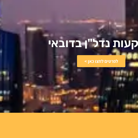
ות נדל"ן בדובאי​
לפרטים לחצו כאן >