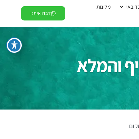
דובאי
מלונות
דברו איתנו
יף והמלא
קום