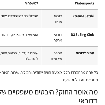
Watersports
למשפחות
Xtreme Jetski
דובאי
מסלולי רכיבה ייחודיים, ציוד חד
מרינה
D3 Sailing Club
דובאי
אופנועי ים מפוארים, חבילות VIP עם שירותי צילום
מרינה
טסים לדובאי
מספר
שירות בעברית, הסעות חינם,
מיקומים
לישראלים
כל אחת מהחברות הללו מציעה חוויה ייחודית וחבילות שירות המותאמ
מתחילים ועד למקצועיים.
מה אומר החוק? היבטים משפטיים של 
בדובאי