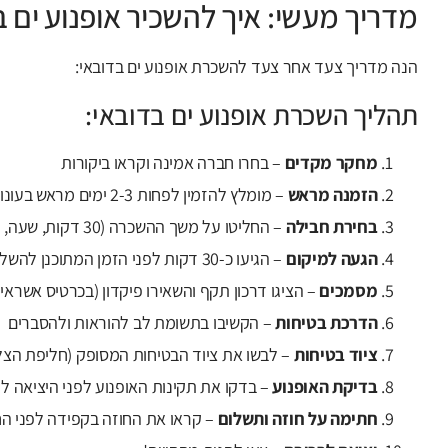
מדריך מעשי: איך להשכיר אופנוע ים 
הנה מדריך צעד אחר צעד להשכרת אופנוע ים בדובאי:
תהליך השכרת אופנוע ים בדובאי:
מחקר מקדים
– בחרו חברה אמינה וקראו ביקורות
הזמנה מראש
– מומלץ להזמין לפחות 2-3 ימים מראש בעונות השיא
בחירת חבילה
– החליטו על משך ההשכרה (30 דקות, שעה, וכו') וסוג האופנוע
הגעה למיקום
– הגיעו כ-30 דקות לפני הזמן המתוכנן להשלמת טפסים והדרכה
מסמכים
– הציגו דרכון תקף והשאירו פיקדון (בכרטיס אשראי 
הדרכת בטיחות
– הקשיבו בתשומת לב להוראות ולהסברים
ציוד בטיחות
– לבשו את ציוד הבטיחות המסופק (חליפת הצלה 
בדיקת האופנוע
– בדקו את תקינות האופנוע לפני היציאה ל
חתימה על חוזה ותשלום
– קראו את החוזה בקפידה לפני ה