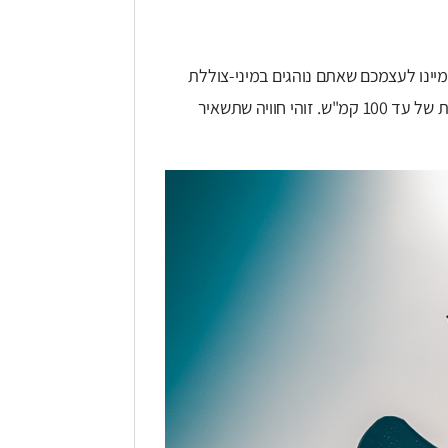
באי. דמיינו לעצמכם שאתם נוהגים במיני-צוללת
בצורת כריש, שיכולה לקפוץ 6 מטרים מעל פני המים ולהגיע למהירות של עד 100 קמ"ש. זוהי חוויה שתשאיר