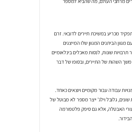
Global Villa משכו מיליוני מבקרים מרחבי העולם, מה שהביא למספר
 תפקיד מכריע במשיכת תיירים לדובאי. זרם
מגוון הביתנים המגוון שלו המייצגים
ים הזדמנות לחקור תרבויות שונות, לנסות מאכלים בינלאומיים
 משך השהות של התיירים, ובסופו של דבר
Globa יצרו שפע של הזדמנויות עבודה עבור מקומיים ויוצאים כאחד.
ונים, גלובל וילג' ייצר מספר לא מבוטל של
ורי האבטלה, אלא גם סיפק פלטפורמה
בידור.