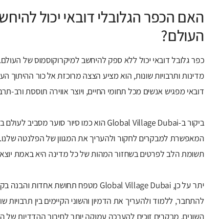
האם הכפר הגלובלי דובאי יכול להיחש
העולם?
כפר גלובל דובאי יכול ללא ספק להיחשב למיקרוקוסמוס של העולם. עם
מדינות ותרבויות שונות, הוא מציע הצצה מרוכזת אל כור ההיתוך העול
דובאי מפגיש אנשים מכל תחומי החיים, ויוצר אווירה תוססת ורב-תרב
ביקור ב-Global Village Dubai הוא כמו סיור סוער 
המאפשרת למבקרים לחקור ולהעריך את המגוון של הפלנטה שלנו. 
תשומת הלב לפרטים בשחזור המהות של כל מדינה היא באמת יוצאת
יתר על כן, Global Village Dubai מטפח תחו
להתחבר, ללמוד ולהעריך את הדמיון והשוני הקיימים בין תרבויות ש
השונים, מבקרים זוכים להערכה עמוקה יותר לחיבור ההדדיות של הק