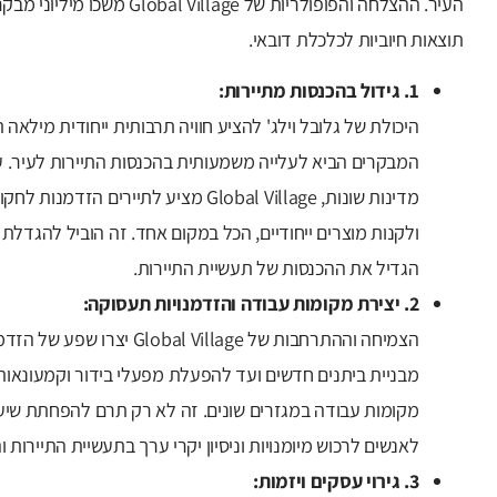
העיר. ההצלחה והפופולריות של ge
תוצאות חיוביות לכלכלת דובאי.
1. גידול בהכנסות מתיירות:
היכולת של גלובל וילג' להציע חוויה תרבותית ייחודית מילאה
המבקרים הביא לעלייה משמעותית בהכנסות התיירות לעיר. עם 
מדינות שונות, Global Village מציע לתייר
ולקנות מוצרים ייחודיים, הכל במקום אחד. זה הוביל להגדלת
הגדיל את ההכנסות של תעשיית התיירות.
2. יצירת מקומות עבודה והזדמנויות תעסוקה:
הצמיחה וההתרחבות של l Village
מבניית ביתנים חדשים ועד להפעלת מפעלי בידור וקמעונאות ש
מקומות עבודה במגזרים שונים. זה לא רק תרם להפחתת שיע
לאנשים לרכוש מיומנויות וניסיון יקרי ערך בתעשיית התיירות וה
3. גירוי עסקים ויזמות: