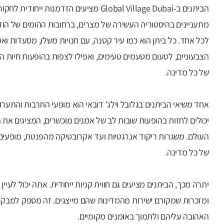
הביתנים ב-Global Village Dubai מציעים הזד
מתעניינים בהיסטוריה העשירה של מצרים, ברחובות ההומים של הודו
לכל אחד. כל ביתן הוא כמו עיר קטנה, עם חנויות משלו, מסעדות ואפש
הצבעוניים, לטעום מטעמים טעימים, ואפילו לצפות בהופעות חיות ה
של כל מדינה.
אחד משיאי הביתנים בגלובל וילג' דובאי הוא מופעי התרבות והתער
יכולים לחזות בהופעות שובות לב של אמנים מוכשרים, המציגים את הגי
העולם. משגרות ריקוד אנרגטיות ועד אקרובטיקה מהפנטת, מופעי
של כל מדינה.
יתרה מכך, הביתנים מציעים גם חווית קניות ייחודית. אתה יכול לעיין
ומזכרות שמקורם ישירות מהמדינות שהם מייצגים. זה מספק למב
האהובה עליהם ולתמוך באומנים מקומיים.