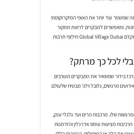
רבות ותערוכות, מה שמשפר עוד יותר את האופי המיקרוקוסמי
שונות, ומאפשרים למבקרים לראות ממקור
ראשון את היופי והייחודיות של תרבויות שונות. באמצעות חוויות אלו מקדם Global Village Dubai חילופי תרבות
בלי לכל כך מרתק?
 מרכז בידור שמשאיר את המבקרים מעורבים
אירועים מרגשים, גלובל וילג' מבטיח שלעולם
מרגשות שלו. מרכבות הרים ועד גלגלי ענק,
הרכיבות מציעות עומס אדרנלין והזדמנות
עצרו את הלב או הפיתולים, הרכיבות הללו